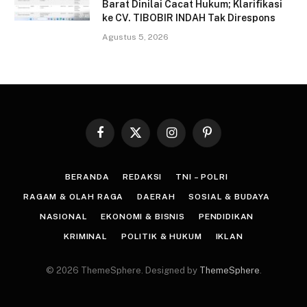
Barat Dinilai Cacat Hukum; Klarifikasi
ke CV. TIBOBIR INDAH Tak Direspons
Agustus 5, 2026
Facebook
X
Instagram
Pinterest
(Twitter)
BERANDA
REDAKSI
TNI – POLRI
RAGAM & OLAH RAGA
DAERAH
SOSIAL & BUDAYA
NASIONAL
EKONOMI & BISNIS
PENDIDIKAN
KRIMINAL
POLITIK & HUKUM
IKLAN
© 2026 ThemeSphere. Designed by
ThemeSphere
.