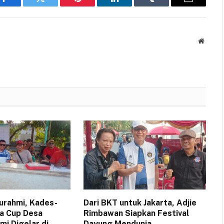
Facebook
Twitter
Pinterest
LinkedIn
Tumblr
Email
Websit
turahmi, Kades-
Dari BKT untuk Jakarta, Adjie
a Cup Desa
Rimbawan Siapkan Festival
i Digelar di
Dayung Mendunia