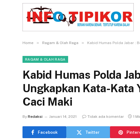
»
»
Home
Ragam & Olah Raga
Kabid Humas Polda Jabar : B
RAGAM & OLAH RAGA
Kabid Humas Polda Jaba
Ungkapkan Kata-Kata Y
Caci Maki
By
Redaksi
Januari 14, 2021
Tidak ada komentar
1 M
Facebook
Twitter
Pinter