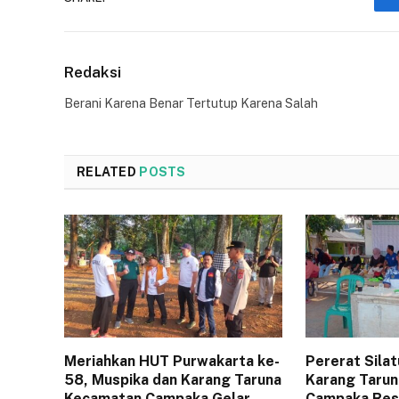
Redaksi
Berani Karena Benar Tertutup Karena Salah
RELATED
POSTS
Meriahkan HUT Purwakarta ke-
Pererat Sila
58, Muspika dan Karang Taruna
Karang Tarun
Kecamatan Campaka Gelar
Campaka Resm