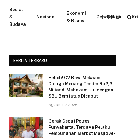
Sosial
Ekonomi
&
Nasional
Pendidikan
Kr
Facebook
X
Instagram
& Bisnis
Budaya
(Twitter)
BERITA TERBARU
Heboh! CV Bawi Mekaam
Diduga Menang Tender Rp2,3
Miliar di Mahakam Ulu dengan
SBU Berstatus Dicabut
Agustus 7, 2026
Gerak Cepat Polres
Purwakarta, Terduga Pelaku
Pembunuhan Marbot Masjid Al-