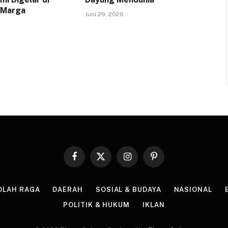
 Marga
Juni 29, 2026
Facebook
X
Instagram
Pinterest
(Twitter)
OLAH RAGA
DAERAH
SOSIAL & BUDAYA
NASIONAL
POLITIK & HUKUM
IKLAN