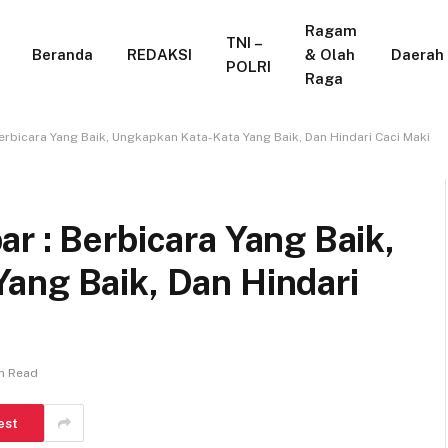
Ragam
TNI –
Beranda
REDAKSI
& Olah
Daerah
POLRI
Raga
erbicara Yang Baik, Ungkapkan Kata-Kata Yang Baik, Dan Hindari Caci Maki
r : Berbicara Yang Baik,
ang Baik, Dan Hindari
in Read
est