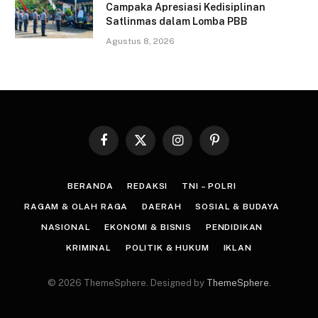
Campaka Apresiasi Kedisiplinan
Satlinmas dalam Lomba PBB
Agustus 8, 2026
Facebook
X
Instagram
Pinterest
(Twitter)
BERANDA
REDAKSI
TNI – POLRI
RAGAM & OLAH RAGA
DAERAH
SOSIAL & BUDAYA
NASIONAL
EKONOMI & BISNIS
PENDIDIKAN
KRIMINAL
POLITIK & HUKUM
IKLAN
© 2026 ThemeSphere. Designed by
ThemeSphere
.