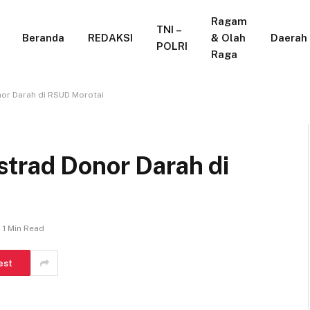
Ragam
TNI –
Beranda
REDAKSI
& Olah
Daerah
POLRI
Raga
or Darah di RSUD Morotai
trad Donor Darah di
1 Min Read
est