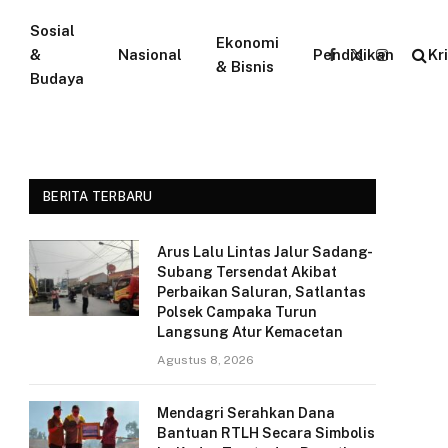
Sosial
Ekonomi
&
Nasional
Pendidikan
Kr
Facebook
X
Instagram
& Bisnis
Budaya
(Twitter)
BERITA TERBARU
Arus Lalu Lintas Jalur Sadang-
Subang Tersendat Akibat
Perbaikan Saluran, Satlantas
Polsek Campaka Turun
Langsung Atur Kemacetan
Agustus 8, 2026
Mendagri Serahkan Dana
Bantuan RTLH Secara Simbolis