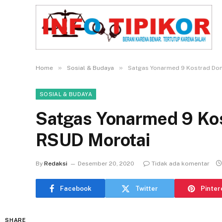
»
»
Home
Sosial & Budaya
Satgas Yonarmed 9 Kostrad Don
SOSIAL & BUDAYA
Satgas Yonarmed 9 Kos
RSUD Morotai
By
Redaksi
Desember 20, 2020
Tidak ada komentar
Facebook
Twitter
Pinter
SHARE