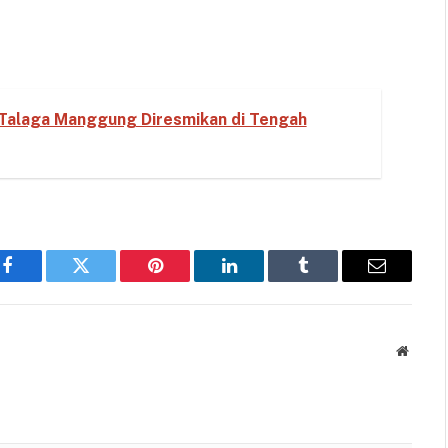
Talaga Manggung Diresmikan di Tengah
Facebook
Twitter
Pinterest
LinkedIn
Tumblr
Email
Websit