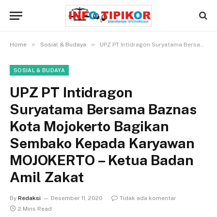
»
»
Home
Sosial & Budaya
UPZ PT Intidragon Suryatama Bersama Baznas Kota Mojokerto Bagikan Sembako Kepada Karyawan MOJOKERTO – Ketua Badan Amil Zakat
SOSIAL & BUDAYA
UPZ PT Intidragon
Suryatama Bersama Baznas
Kota Mojokerto Bagikan
Sembako Kepada Karyawan
MOJOKERTO – Ketua Badan
Amil Zakat
By
Redaksi
Desember 11, 2020
Tidak ada komentar
2 Mins Read