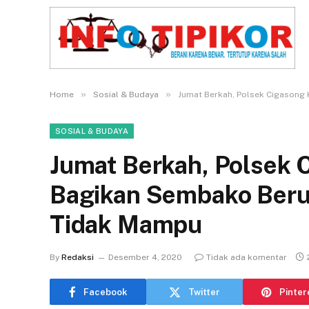
»
»
Home
Sosial & Budaya
Jumat Berkah, Polsek Cigasong
SOSIAL & BUDAYA
Jumat Berkah, Polsek 
Bagikan Sembako Beru
Tidak Mampu
By
Redaksi
Desember 4, 2020
Tidak ada komentar
Facebook
Twitter
Pinter