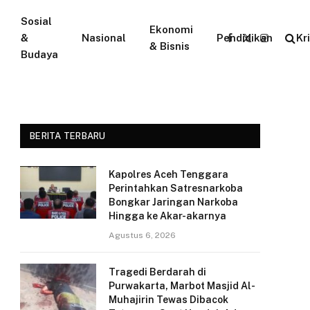
Sosial
Ekonomi
&
Nasional
Pendidikan
Kr
Facebook
X
Instagram
& Bisnis
Budaya
(Twitter)
BERITA TERBARU
Kapolres Aceh Tenggara
Perintahkan Satresnarkoba
Bongkar Jaringan Narkoba
Hingga ke Akar-akarnya
Agustus 6, 2026
Tragedi Berdarah di
Purwakarta, Marbot Masjid Al-
Muhajirin Tewas Dibacok