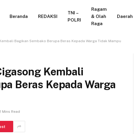
Ragam
TNI –
Beranda
REDAKSI
& Olah
Daerah
POLRI
Raga
 Kembali Bagikan Sembako Berupa Beras Kepada Warga Tidak Mampu
Cigasong Kembali
pa Beras Kepada Warga
2 Mins Read
est