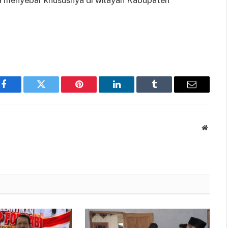
Facebook
Twitter
Pinterest
LinkedIn
Tumblr
Email
Websit