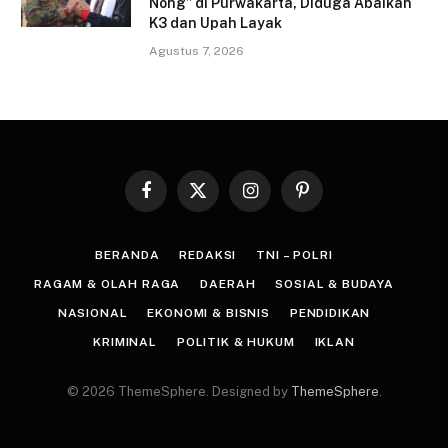
Nong” di Purwakarta, Diduga Abaikan
K3 dan Upah Layak
Agustus 7, 2026
Facebook
X
Instagram
Pinterest
(Twitter)
BERANDA
REDAKSI
TNI – POLRI
RAGAM & OLAH RAGA
DAERAH
SOSIAL & BUDAYA
NASIONAL
EKONOMI & BISNIS
PENDIDIKAN
KRIMINAL
POLITIK & HUKUM
IKLAN
© 2026 ThemeSphere. Designed by
ThemeSphere
.