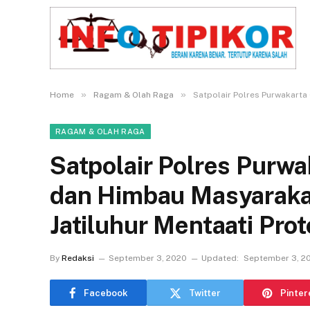
»
»
Home
Ragam & Olah Raga
Satpolair Polres Purwakarta
RAGAM & OLAH RAGA
Satpolair Polres Purwa
dan Himbau Masyaraka
Jatiluhur Mentaati Pro
By
Redaksi
September 3, 2020
Updated:
September 3, 2
Facebook
Twitter
Pinter