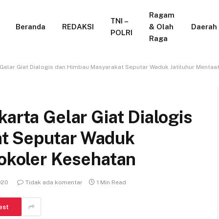
Ragam
TNI –
Beranda
REDAKSI
& Olah
Daerah
POLRI
Raga
 Gelar Giat Dialogis dan Himbau Masyarakat Seputar Waduk Jatiluhur Mentaa
karta Gelar Giat Dialogis
t Seputar Waduk
tokoler Kesehatan
020
Tidak ada komentar
1 Min Read
est