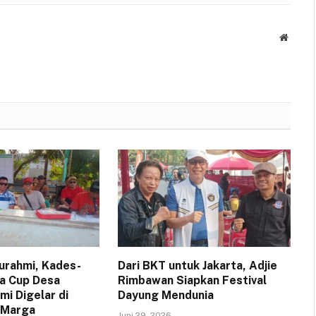
Websit
turahmi, Kades-
Dari BKT untuk Jakarta, Adjie
a Cup Desa
Rimbawan Siapkan Festival
i Digelar di
Dayung Mendunia
 Marga
Juni 29, 2026