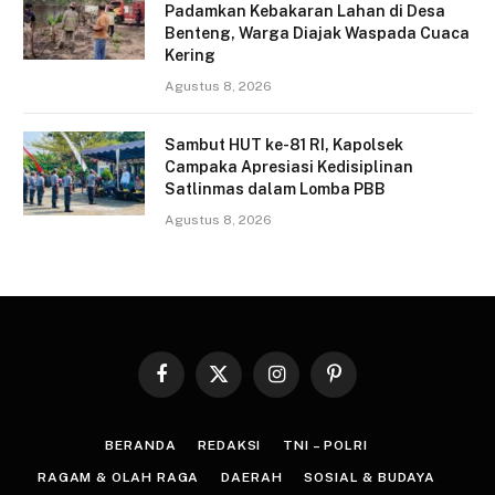
Padamkan Kebakaran Lahan di Desa
Benteng, Warga Diajak Waspada Cuaca
Kering
Agustus 8, 2026
Sambut HUT ke-81 RI, Kapolsek
Campaka Apresiasi Kedisiplinan
Satlinmas dalam Lomba PBB
Agustus 8, 2026
Facebook
X
Instagram
Pinterest
(Twitter)
BERANDA
REDAKSI
TNI – POLRI
RAGAM & OLAH RAGA
DAERAH
SOSIAL & BUDAYA